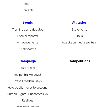
Team
Contacts
Events
Attitudes
Trainings and debates
Statements
Special reporter
Calls
Announcements
Attacks on media workers
Other events
Campaign
Competitions
STOP FALS!
toți pentru Moldova!
Press Freedom Days
Hold public money to account!
Human Rights: Guarantees vs.
Realities
Access to Justice