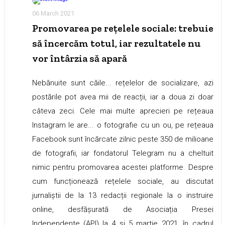
06 March 2021
Promovarea pe rețelele sociale: trebuie
să încercăm totul, iar rezultatele nu
vor întârzia să apară
Nebănuite sunt căile... rețelelor de socializare, azi
postările pot avea mii de reacții, iar a doua zi doar
câteva zeci. Cele mai multe aprecieri pe rețeaua
Instagram le are... o fotografie cu un ou, pe rețeaua
Facebook sunt încărcate zilnic peste 350 de milioane
de fotografii, iar fondatorul Telegram nu a cheltuit
nimic pentru promovarea acestei platforme. Despre
cum funcționează rețelele sociale, au discutat
jurnaliștii de la 13 redacții regionale la o instruire
online, desfășurată de Asociația Presei
Independente (API) la 4 și 5 martie 2021, în cadrul