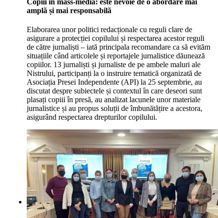
Copiii în mass-media: este nevoie de o abordare mai
amplă și mai responsabilă
Elaborarea unor politici redacționale cu reguli clare de
asigurare a protecției copilului și respectarea acestor reguli
de către jurnaliști – iată principala recomandare ca să evităm
situațiile când articolele și reportajele jurnalistice dăunează
copiilor. 13 jurnaliști și jurnaliste de pe ambele maluri ale
Nistrului, participanți la o instruire tematică organizată de
Asociația Presei Independente (API) la 25 septembrie, au
discutat despre subiectele și contextul în care deseori sunt
plasați copiii în presă, au analizat lacunele unor materiale
jurnalistice și au propus soluții de îmbunătățire a acestora,
asigurând respectarea drepturilor copilului.