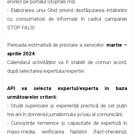
erorilor pe portalul Stopfals.md;
- Elaborarea unui Ghid privind desfășurarea întâlnirilor
cu consumatorii de informații în cadrul campaniei
STOP FALS!.
Perioada estimativă de prestare a serviciilor:
martie –
aprilie 2024
.
Calendarul activităților va fi stabilit de comun acord,
după selectarea expertului/expertei.
API va selecta expertul/experta în baza
următoarelor criterii:
- Studii superioare și experiență practică de cel puțin
trei ani în domeniul jurnalismului și/sau al comunicării;
- Cunoștințe temeinice și capacitate de expertiză în
mass-media, verificarea faptelor (fact-checking),