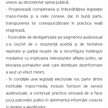
uneori, au dezorientat opinia publică;
- Progresează completarea și îmbunătățirea legislației
mass-media și a celei conexe, dar, în bună parte,
transpunerea lor corespunzătoare în practica reală
stagnează;
- Încercările de deoligarhizare pe segmentul audiovizual
s-a ciocnit de o rezistență acerbă și de tentative
repetate și parțial reușite de a reconfigura holdinguri
mediatice cu implicarea televiziunilor afiliate politic, iar
blocarea portalurilor web care distribuire dezinformare
a avut un efect minim;
- În condițiile unei legislații electorale noi, parte dintre
instituțiile mass-media, inclusiv furnizori de servicii
audiovizuale, a continuat practica vicioasă de a face
jocul patronilor politici în detrimentul informării corecte
și depline a alegătorilor;