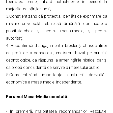
libertatea presei, aflată actualmente în pericol în
majoritatea părților lumii;
3.Conștientizând că protecția libertății de exprimare ca
misiune universală trebuie să rămână în continuare o
prioritate-cheie și pentru mass-media, și pentru
autorități;
4. Reconfirmând angajamentul breslei și al asociațiilor
de profil de a consolida jurnalismul bazat pe principii
deontologice, ca răspuns la amenințările hibride, dar și
ca probă concludentă de servire a interesului public;
5.Conștientizând importanța susținerii dezvoltării
economice a mass-mediei independente.
Forumul Mass-Media constată:
- În premieră, majoritatea recomandărilor Rezoluției