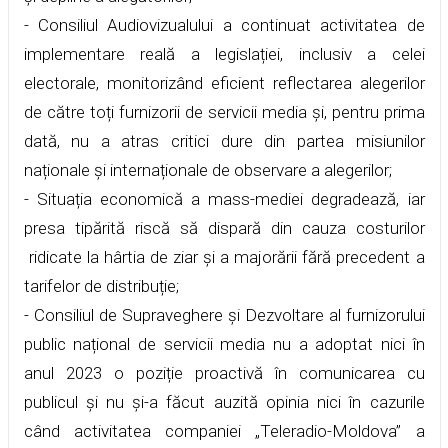
- Consiliul Audiovizualului a continuat activitatea de
implementare reală a legislației, inclusiv a celei
electorale, monitorizând eficient reflectarea alegerilor
de către toți furnizorii de servicii media și, pentru prima
dată, nu a atras critici dure din partea misiunilor
naționale și internaționale de observare a alegerilor;
- Situația economică a mass-mediei degradează, iar
presa tipărită riscă să dispară din cauza costurilor
ridicate la hârtia de ziar și a majorării fără precedent a
tarifelor de distribuție;
- Consiliul de Supraveghere și Dezvoltare al furnizorului
public național de servicii media nu a adoptat nici în
anul 2023 o poziție proactivă în comunicarea cu
publicul și nu și-a făcut auzită opinia nici în cazurile
când activitatea companiei „Teleradio-Moldova” a