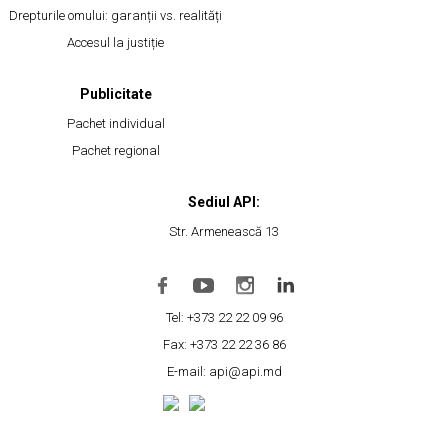
Drepturile omului: garanții vs. realități
Accesul la justiție
Publicitate
Pachet individual
Pachet regional
Sediul API:
Str. Armenească 13
Tel: +373 22 22 09 96
Fax: +373 22 22 36 86
E-mail: api@api.md