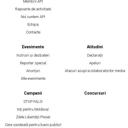
Membrii API
Rapoarte de activitate
Noi suntem API
Echipa
Contacte
Evenimente
Atitudini
Instruiri și dezbateri
Declarații
Reporter special
Apeluri
Anunțuri
Atacuri asupra colaboratorilor media
Alte evenimente
Campanii
Concursuri
STOP FALS!
toți pentru Moldova!
Zilele Libertății Presei
Cere socoteală pentru banii publici!