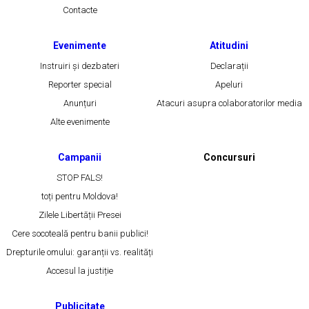
Contacte
Evenimente
Atitudini
Instruiri și dezbateri
Declarații
Reporter special
Apeluri
Anunțuri
Atacuri asupra colaboratorilor media
Alte evenimente
Campanii
Concursuri
STOP FALS!
toți pentru Moldova!
Zilele Libertății Presei
Cere socoteală pentru banii publici!
Drepturile omului: garanții vs. realități
Accesul la justiție
Publicitate