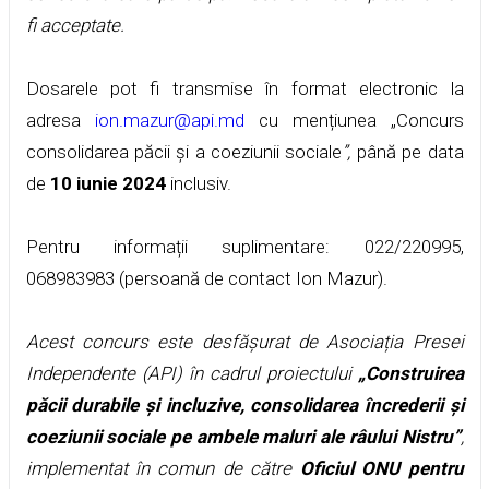
fi acceptate.
Dosarele pot fi transmise în format electronic la
adresa
ion.mazur@api.md
cu mențiunea „Concurs
consolidarea păcii și a coeziunii sociale
”,
până pe data
de
10 iunie 2024
inclusiv.
Pentru informații suplimentare: 022/220995,
068983983 (persoană de contact Ion Mazur).
Acest concurs este desfășurat de Asociația Presei
Independente (API) în cadrul proiectului
„Construirea
păcii durabile și incluzive, consolidarea încrederii și
coeziunii sociale pe ambele maluri ale râului Nistru”
,
implementat în comun de către
Oficiul ONU pentru