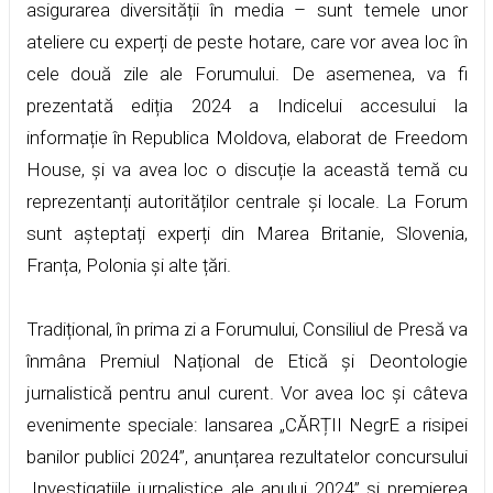
asigurarea diversității în media – sunt temele unor
ateliere cu experți de peste hotare, care vor avea loc în
cele două zile ale Forumului. De asemenea, va fi
prezentată ediția 2024 a Indicelui accesului la
informație în Republica Moldova, elaborat de Freedom
House, și va avea loc o discuție la această temă cu
reprezentanți autorităților centrale și locale. La Forum
sunt așteptați experți din Marea Britanie, Slovenia,
Franța, Polonia și alte țări.
Tradițional, în prima zi a Forumului, Consiliul de Presă va
înmâna Premiul Național de Etică și Deontologie
jurnalistică pentru anul curent. Vor avea loc și câteva
evenimente speciale: lansarea „CĂRȚII NegrE a risipei
banilor publici 2024”, anunțarea rezultatelor concursului
„Investigațiile jurnalistice ale anului 2024” și premierea