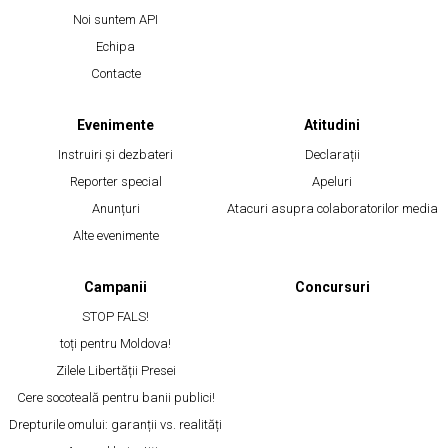
Noi suntem API
Echipa
Contacte
Evenimente
Atitudini
Instruiri și dezbateri
Declarații
Reporter special
Apeluri
Anunțuri
Atacuri asupra colaboratorilor media
Alte evenimente
Campanii
Concursuri
STOP FALS!
toți pentru Moldova!
Zilele Libertății Presei
Cere socoteală pentru banii publici!
Drepturile omului: garanții vs. realități