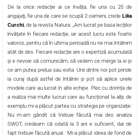
De la orice redacție ai ce învăța, fie una cu 20 de
angajați, fie una de care se ocupă 2 oameni, crede
Lilia
Curchi
, de la revista Natura: „Am lucrat pe baza lecțiilor
învățate în fiecare redacție, iar acest lucru este foarte
valoros, pentru că în ultima perioadă nu ne mai întâlnim
atât de des. Fiecare redacție are o expertiză acumulată
și e nevoie să comunicăm, să vedem ce merge la ei și
ce am putea prelua sau evita. Unii dintre noi pot prinde
la curaj după astfel de întâlniri și pot să aplice unele
modele care au lucrat în alte echipe. Plec cu dorința de
a realiza mai multe lucruri care au funcționat la alții, de
exemplu mi-a plăcut partea cu strategia pe organizație.
Nu m-am gândit că trebuie făcută mai des analiza
SWOT, credeam că odată la 3 ani e suficient, dar de
fapt trebuie făcută anual. Mi-a plăcut ideea de fond de