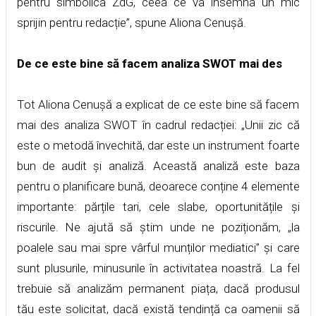
pentru simbolica ZdG, ceea ce va însemna un mic
sprijin pentru redacție”, spune Aliona Cenușă.
De ce este bine să facem analiza SWOT mai des
Tot Aliona Cenușă a explicat de ce este bine să facem
mai des analiza SWOT în cadrul redacției: „Unii zic că
este o metodă învechită, dar este un instrument foarte
bun de audit și analiză. Această analiză este baza
pentru o planificare bună, deoarece conține 4 elemente
importante: părțile tari, cele slabe, oportunitățile și
riscurile. Ne ajută să știm unde ne poziționăm, „la
poalele sau mai spre vârful munților mediatici” și care
sunt plusurile, minusurile în activitatea noastră. La fel
trebuie să analizăm permanent piața, dacă produsul
tău este solicitat, dacă există tendință ca oamenii să