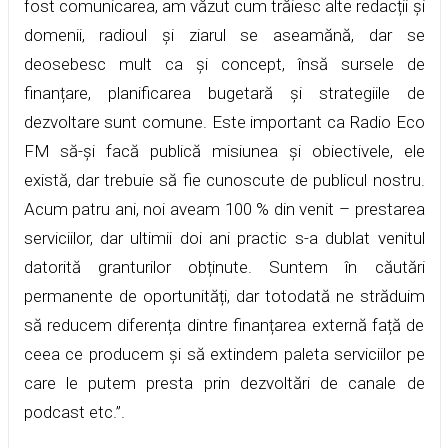
fost comunicarea, am văzut cum trăiesc alte redacții și
domenii, radioul și ziarul se aseamănă, dar se
deosebesc mult ca și concept, însă sursele de
finanțare, planificarea bugetară și strategiile de
dezvoltare sunt comune. Este important ca Radio Eco
FM să-și facă publică misiunea și obiectivele, ele
există, dar trebuie să fie cunoscute de publicul nostru.
Acum patru ani, noi aveam 100 % din venit – prestarea
serviciilor, dar ultimii doi ani practic s-a dublat venitul
datorită granturilor obținute. Suntem în căutări
permanente de oportunități, dar totodată ne străduim
să reducem diferența dintre finanțarea externă față de
ceea ce producem și să extindem paleta serviciilor pe
care le putem presta prin dezvoltări de canale de
podcast etc.”.