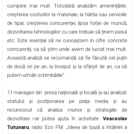
cumpere mai mult. Totodată analizăm amenințările:
creșterea costurilor la materiale, la hârtia sau serviciile
de tipar, creșterea concurenței, lipsa forței de muncă,
dezvoltarea tehnologiilor cu care trebuie să ținem pasul
etc. Este esențial să ne cunoaștem în cifre concrete
concurenții, ca să știm unde avem de lucrat mai mult.
Această analiză se recomandă să fie făcută cel puțin
de două ori pe an, la început și la sfârșit de an, ca să
putem urmări schimbările”.
11 manageri din presa națională și locală și-au analizat
statutul și poziționarea pe piața media și au
recunoscut că analiza muncii și strategiile de
dezvoltare i-ar putea ajuta în activitate.
Veaceslav
Tutunaru
, radio Eco FM: „Ideea de bază a întâlnirii a