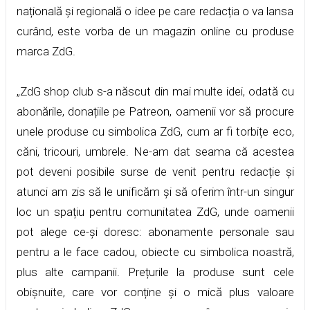
națională și regională o idee pe care redacția o va lansa
curând, este vorba de un magazin online cu produse
marca ZdG.
„ZdG shop club s-a născut din mai multe idei, odată cu
abonările, donațiile pe Patreon, oamenii vor să procure
unele produse cu simbolica ZdG, cum ar fi torbițe eco,
căni, tricouri, umbrele. Ne-am dat seama că acestea
pot deveni posibile surse de venit pentru redacție și
atunci am zis să le unificăm și să oferim într-un singur
loc un spațiu pentru comunitatea ZdG, unde oamenii
pot alege ce-și doresc: abonamente personale sau
pentru a le face cadou, obiecte cu simbolica noastră,
plus alte campanii. Prețurile la produse sunt cele
obișnuite, care vor conține și o mică plus valoare