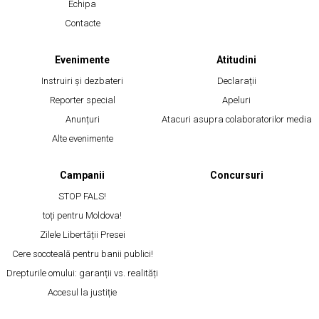
Echipa
Contacte
Evenimente
Atitudini
Instruiri și dezbateri
Declarații
Reporter special
Apeluri
Anunțuri
Atacuri asupra colaboratorilor media
Alte evenimente
Campanii
Concursuri
STOP FALS!
toți pentru Moldova!
Zilele Libertății Presei
Cere socoteală pentru banii publici!
Drepturile omului: garanții vs. realități
Accesul la justiție