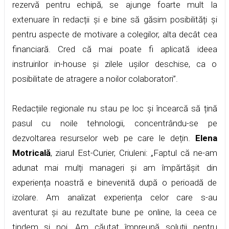
rezervă pentru echipă, se ajunge foarte mult la
extenuare în redacții și e bine să găsim posibilități și
pentru aspecte de motivare a colegilor, alta decât cea
financiară. Cred că mai poate fi aplicată ideea
instruirilor in-house și zilele ușilor deschise, ca o
posibilitate de atragere a noilor colaboratori”.
Redacțiile regionale nu stau pe loc și încearcă să țină
pasul cu noile tehnologii, concentrându-se pe
dezvoltarea resurselor web pe care le dețin.
Elena
Motricală
, ziarul Est-Curier, Criuleni: „Faptul că ne-am
adunat mai mulți manageri și am împărtășit din
experiența noastră e binevenită după o perioadă de
izolare. Am analizat experiența celor care s-au
aventurat și au rezultate bune pe online, la ceea ce
tindem și noi. Am căutat împreună soluții pentru