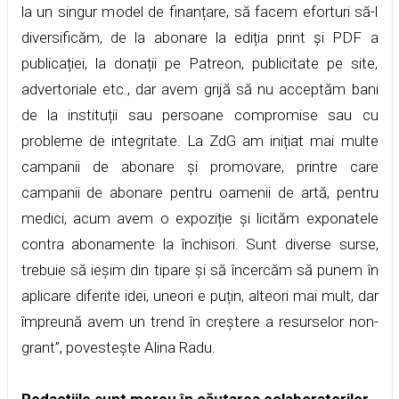
la un singur model de finanțare, să facem eforturi să-l
diversificăm, de la abonare la ediția print și PDF a
publicației, la donații pe Patreon, publicitate pe site,
advertoriale etc., dar avem grijă să nu acceptăm bani
de la instituții sau persoane compromise sau cu
probleme de integritate. La ZdG am inițiat mai multe
campanii de abonare și promovare, printre care
campanii de abonare pentru oamenii de artă, pentru
medici, acum avem o expoziție și licităm exponatele
contra abonamente la închisori. Sunt diverse surse,
trebuie să ieșim din tipare și să încercăm să punem în
aplicare diferite idei, uneori e puțin, alteori mai mult, dar
împreună avem un trend în creștere a resurselor non-
grant”, povestește Alina Radu.
Redacțiile sunt mereu în căutarea colaboratorilor