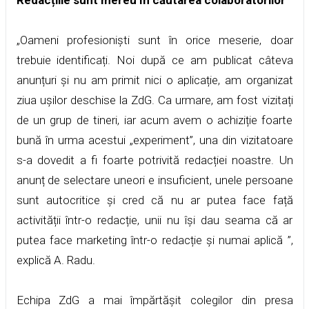
„Oameni profesioniști sunt în orice meserie, doar
trebuie identificați. Noi după ce am publicat câteva
anunțuri și nu am primit nici o aplicație, am organizat
ziua ușilor deschise la ZdG. Ca urmare, am fost vizitați
de un grup de tineri, iar acum avem o achiziție foarte
bună în urma acestui „experiment”, una din vizitatoare
s-a dovedit a fi foarte potrivită redacției noastre. Un
anunț de selectare uneori e insuficient, unele persoane
sunt autocritice și cred că nu ar putea face față
activității într-o redacție, unii nu își dau seama că ar
putea face marketing într-o redacție și numai aplică ”,
explică A. Radu.
Echipa ZdG a mai împărtășit colegilor din presa