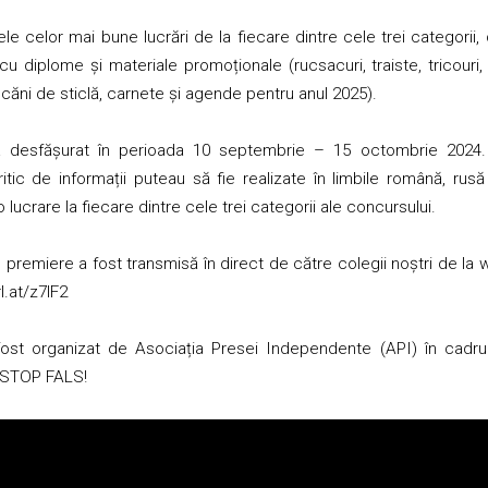
ele celor mai bune lucrări de la fiecare dintre cele trei categorii, d
cu diplome și materiale promoționale (rucsacuri, traiste, tricouri
 căni de sticlă, carnete și agende pentru anul 2025).
a desfășurat în perioada 10 septembrie – 15 octombrie 2024. Ma
itic de informații puteau să fie realizate în limbile română, rus
lucrare la fiecare dintre cele trei categorii ale concursului.
premiere a fost transmisă în direct de către colegii noștri de la
w
l.at/z7lF2
ost organizat de Asociația Presei Independente (API) în cadrul 
 STOP FALS!