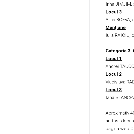
Irina JIMJIM, s
Locul 3
Alina BOEVA, o
Mențiune
Iulia RAICIU, 
Categoria 3. 
Locul 1
Andrei TAUCCI,
Locul 2
Vladislava RA
Locul 3
Iana STANCEVA
Aproximativ 40
au fost depus
pagina web
C