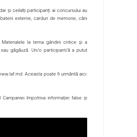
ar și ceilalți participanți ai concursului au
, baterii externe, carduri de memorie, căni
terialele la tema gândirii critice și a
ă sau găgăuză. Un/o participant/ă a putut
ww.laf.md
. Aceasta poate fi urmărită aici:
Campaniei împotriva informației false și