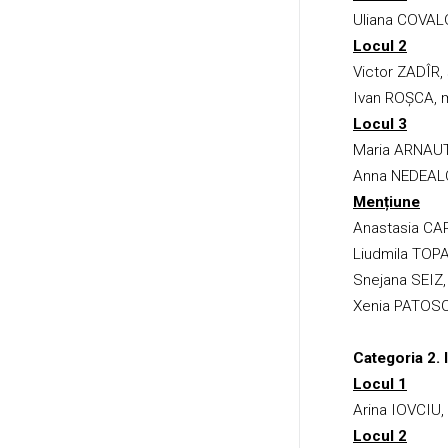
Uliana COVALO
Locul 2
Victor ZADÎR,
Ivan ROȘCA, 
Locul 3
Maria ARNAUT,
Anna NEDEALCO,
Mențiune
Anastasia CAR
Liudmila TOPAL,
Snejana SEIZ
Xenia PATOSC
Categoria 2. 
Locul 1
Arina IOVCIU,
Locul 2