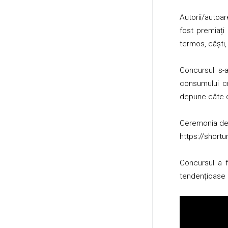
Autorii/autoar
fost premiați 
termos, căști,
Concursul s-
consumului cr
depune câte o 
Ceremonia de 
https://shortur
Concursul a f
tendențioase