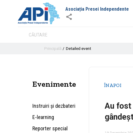
Asociația Presei Independente
Principală
Detailed event
Evenimente
ÎNAPOI
Au fost
Instruiri și dezbateri
gândeșt
E-learning
Reporter special
19 Decembrie 20