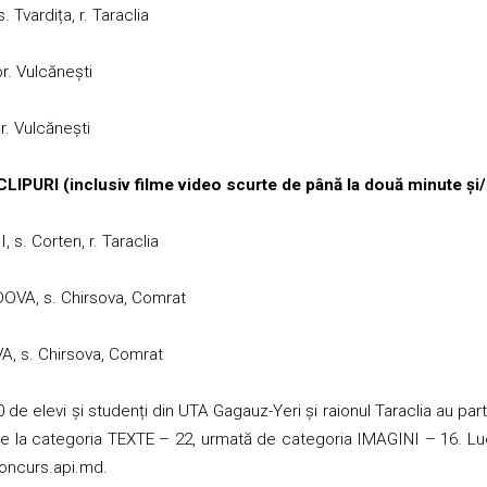
. Tvardița, r. Taraclia
r. Vulcănești
or. Vulcănești
CLIPURI (inclusiv filme video scurte de până la două minute și/
 s. Corten, r. Taraclia
DOVA, s. Chirsova, Comrat
, s. Chirsova, Comrat
 de elevi și studenți din UTA Gagauz-Yeri și raionul Taraclia au part
e la categoria TEXTE – 22, urmată de categoria IMAGINI – 16. Luc
oncurs.api.md
.