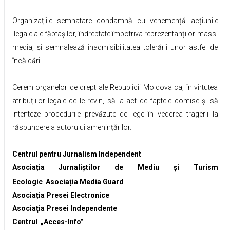
Organizațiile semnatare condamnă cu vehemență acțiunile
ilegale ale făptașilor, îndreptate împotriva reprezentanților mass-
media, și semnalează inadmisibilitatea tolerării unor astfel de
încălcări.
Cerem organelor de drept ale Republicii Moldova ca, în virtutea
atribuțiilor legale ce le revin, să ia act de faptele comise și să
intenteze procedurile prevăzute de lege în vederea tragerii la
răspundere a autorului amenințărilor.
Centrul pentru Jurnalism Independent
Asociația Jurnaliștilor de Mediu și Turism
Ecologic
Asociația Media Guard
Asociația Presei Electronice
Asociaţia Presei Independente
Centrul „Acces-Info”