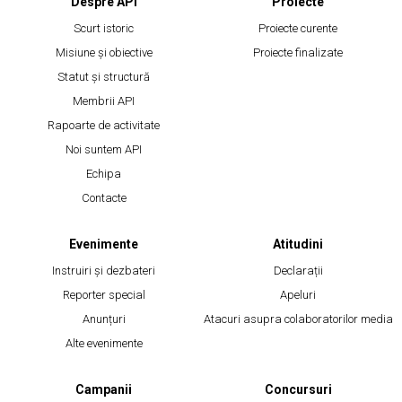
Despre API
Proiecte
Scurt istoric
Proiecte curente
Misiune și obiective
Proiecte finalizate
Statut și structură
Membrii API
Rapoarte de activitate
Noi suntem API
Echipa
Contacte
Evenimente
Atitudini
Instruiri și dezbateri
Declarații
Reporter special
Apeluri
Anunțuri
Atacuri asupra colaboratorilor media
Alte evenimente
Campanii
Concursuri