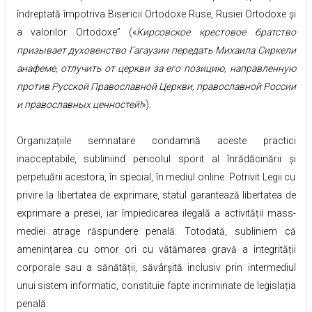
îndreptată împotriva Bisericii Ortodoxe Ruse, Rusiei Ortodoxe și
a valorilor Ortodoxe” («
Кирсовское крестовое братство
призывает духовенство Гагаузии передать Михаила Сиркели
анафеме, отлучить от церкви за его позицию, направленную
против Русской Православной Церкви, православной России
и православных ценностей!
»).
Organizațiile semnatare condamnă aceste practici
inacceptabile, subliniind pericolul sporit al înrădăcinării și
perpetuării acestora, în special, în mediul online. Potrivit Legii cu
privire la libertatea de exprimare, statul garantează libertatea de
exprimare a presei, iar împiedicarea ilegală a activității mass-
mediei atrage răspundere penală. Totodată, subliniem că
amenințarea cu omor ori cu vătămarea gravă a integrității
corporale sau a sănătății, săvârșită inclusiv prin intermediul
unui sistem informatic, constituie fapte incriminate de legislația
penală.