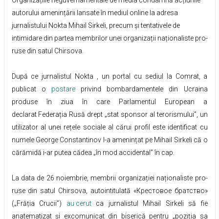
Organizațiile neguvernamentale de media condamnă acțiunile
autorului amenințării lansate în mediul online la adresa
jurnalistului Nokta Mihail Sirkeli, precum și tentativele de
intimidare din partea membrilor unei organizații naționaliste pro-
ruse din satul Chirsova.
După ce jurnalistul Nokta , un portal cu sediul la Comrat, a
publicat o
postare
privind bombardamentele din Ucraina
produse în ziua în care Parlamentul European a
declarat Federația Rusă drept „stat sponsor al terorismului”, un
utilizator al unei rețele sociale al cărui profil este identificat cu
numele George Constantinov l-a amenințat pe Mihail Sirkeli că o
cărămidă i-ar putea cădea „în mod accidental” în cap.
La data de 26 noiembrie, membrii organizației naționaliste pro-
ruse din satul Chirsova, autointitulată «Крестовое братство»
(„Frăția Crucii”)
au cerut
ca jurnalistul Mihail Sirkeli să fie
anatematizat și excomunicat din biserică pentru „poziția sa