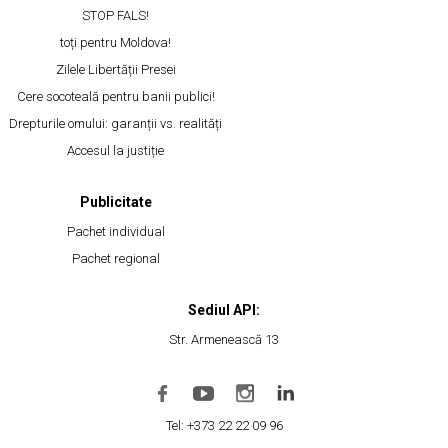
STOP FALS!
toți pentru Moldova!
Zilele Libertății Presei
Cere socoteală pentru banii publici!
Drepturile omului: garanții vs. realități
Accesul la justiție
Publicitate
Pachet individual
Pachet regional
Sediul API:
Str. Armenească 13
Tel: +373 22 22 09 96