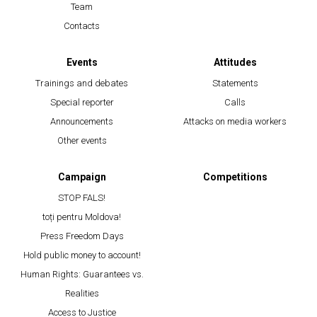
Team
Contacts
Events
Attitudes
Trainings and debates
Statements
Special reporter
Calls
Announcements
Attacks on media workers
Other events
Campaign
Competitions
STOP FALS!
toți pentru Moldova!
Press Freedom Days
Hold public money to account!
Human Rights: Guarantees vs.
Realities
Access to Justice