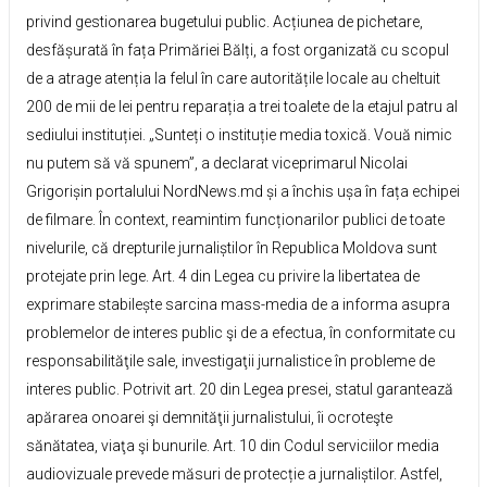
privind gestionarea bugetului public. Acțiunea de pichetare,
desfășurată în fața Primăriei Bălți, a fost organizată cu scopul
de a atrage atenția la felul în care autoritățile locale au cheltuit
200 de mii de lei pentru reparația a trei toalete de la etajul patru al
sediului instituției. „Sunteți o instituție media toxică. Vouă nimic
nu putem să vă spunem”, a declarat viceprimarul Nicolai
Grigorișin portalului NordNews.md și a închis ușa în fața echipei
de filmare. În context, reamintim funcționarilor publici de toate
nivelurile, că drepturile jurnaliștilor în Republica Moldova sunt
protejate prin lege. Art. 4 din Legea cu privire la libertatea de
exprimare stabilește sarcina mass-media de a informa asupra
problemelor de interes public şi de a efectua, în conformitate cu
responsabilităţile sale, investigaţii jurnalistice în probleme de
interes public. Potrivit art. 20 din Legea presei, statul garantează
apărarea onoarei şi demnităţii jurnalistului, îi ocroteşte
sănătatea, viaţa şi bunurile. Art. 10 din Codul serviciilor media
audiovizuale prevede măsuri de protecție a jurnaliștilor. Astfel,