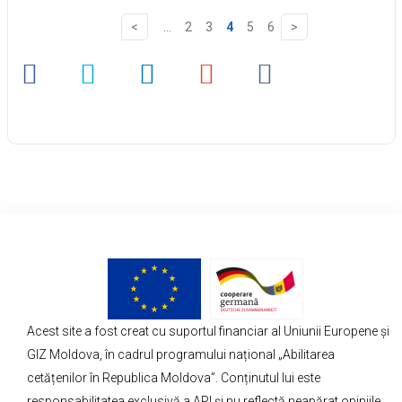
...
2
3
4
5
6
Acest site a fost creat cu suportul financiar al Uniunii Europene și
GIZ Moldova, în cadrul programului național „Abilitarea
cetățenilor în Republica Moldova”. Conținutul lui este
responsabilitatea exclusivă a API și nu reflectă neapărat opiniile