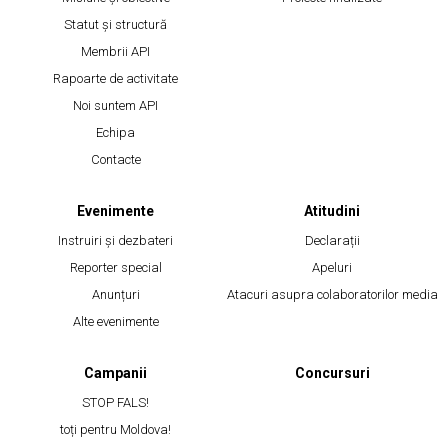
Statut și structură
Membrii API
Rapoarte de activitate
Noi suntem API
Echipa
Contacte
Evenimente
Atitudini
Instruiri și dezbateri
Declarații
Reporter special
Apeluri
Anunțuri
Atacuri asupra colaboratorilor media
Alte evenimente
Campanii
Concursuri
STOP FALS!
toți pentru Moldova!