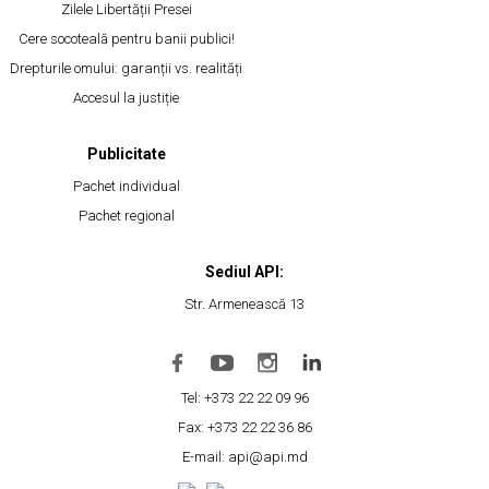
Zilele Libertății Presei
Cere socoteală pentru banii publici!
Drepturile omului: garanții vs. realități
Accesul la justiție
Publicitate
Pachet individual
Pachet regional
Sediul API:
Str. Armenească 13
Tel: +373 22 22 09 96
Fax: +373 22 22 36 86
E-mail: api@api.md