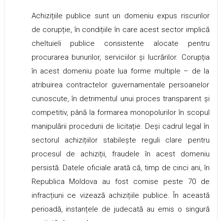
Achizițiile publice sunt un domeniu expus riscurilor
de corupție, în condițiile în care acest sector implică
cheltuieli publice consistente alocate pentru
procurarea bunurilor, serviciilor și lucrărilor. Corupția
în acest domeniu poate lua forme multiple – de la
atribuirea contractelor guvernamentale persoanelor
cunoscute, în detrimentul unui proces transparent și
competitiv, până la formarea monopolurilor în scopul
manipulării procedurii de licitație. Deși cadrul legal în
sectorul achizițiilor stabilește reguli clare pentru
procesul de achiziții, fraudele în acest domeniu
persistă. Datele oficiale arată că, timp de cinci ani, în
Republica Moldova au fost comise peste 70 de
infracțiuni ce vizează achizițiile publice. În această
perioadă, instanțele de judecată au emis o singură