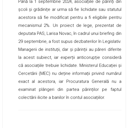
Până la 1 septembrie 2024, asociațiile de părinți din
școli și grădinițe ar urma să fie lichidate sau statutul
acestora să fie modificat pentru a fi eligibile pentru
mecanismul 2%. Un proiect de lege, prezentat de
deputata PAS, Larisa Novac, în cadrul unui briefing din
29 septembrie, a fost supus dezbaterilor în Legislativ.
Managerii de instituții, dar și părinții au păreri diferite
la acest subiect, iar experții anticorupție consideră
că asociațiile trebuie lichidate. Ministerul Educației și
Cercetării (MEC) nu deține informații privind numărul
exact al acestora, iar Procuratura Generală nu a
examinat plângeri din partea părinților pe faptul
colectării ilicite a banilor în contul asociațiilor.