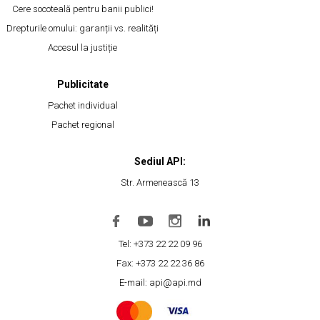
Cere socoteală pentru banii publici!
Drepturile omului: garanții vs. realități
Accesul la justiție
Publicitate
Pachet individual
Pachet regional
Sediul API:
Str. Armenească 13
Tel: +373 22 22 09 96
Fax: +373 22 22 36 86
E-mail: api@api.md