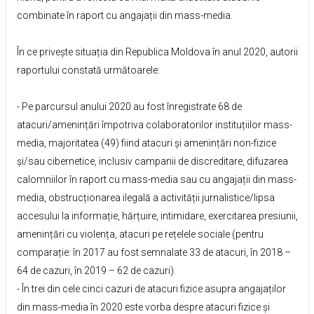
combinate în raport cu angajații din mass-media.
În ce privește situația din Republica Moldova în anul 2020, autorii
raportului constată următoarele:
- Pe parcursul anului 2020 au fost înregistrate 68 de
atacuri/amenințări împotriva colaboratorilor instituțiilor mass-
media, majoritatea (49) fiind atacuri și amenințări non-fizice
și/sau cibernetice, inclusiv campanii de discreditare, difuzarea
calomniilor în raport cu mass-media sau cu angajații din mass-
media, obstrucționarea ilegală a activității jurnalistice/lipsa
accesului la informație, hărțuire, intimidare, exercitarea presiunii,
amenințări cu violența, atacuri pe rețelele sociale (pentru
comparație: în 2017 au fost semnalate 33 de atacuri, în 2018 –
64 de cazuri, în 2019 – 62 de cazuri).
- În trei din cele cinci cazuri de atacuri fizice asupra angajaților
din mass-media în 2020 este vorba despre atacuri fizice și