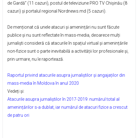
de Gardă” (11 cazuri), postul de televiziune PRO TV Chișinău (8
cazuri) și portalul regional Nordnews.md (5 cazuri).
De menționat că unele atacuri și amenințări nu sunt făcute
publice și nu sunt reflectate în mass-media, deoarece mulți
jurnaliști consideră că atacurile în spațiul virtual și amenințările
non-fizice sunt o parte inevitabilă a activității lor profesionale și,
prin urmare, nu le raportează.
Raportul privind atacurile asupra jurnaliștilor și angajaților din
mass-media în Moldova în anul 2020
Vedeți și:
Atacurile asupra jurnaliștilor în 2017-2019: numărul total al
amenințărilor s-a dublat, iar numărul de atacuri fizice a crescut
de patru ori