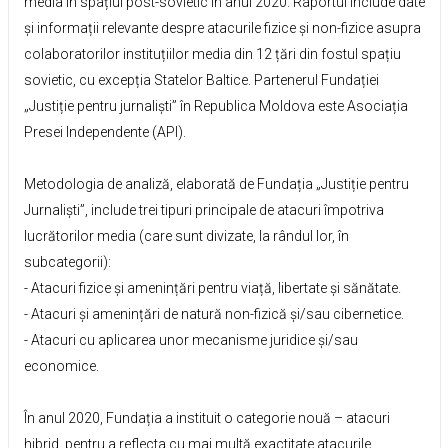
media în spațiul post-sovietic în anul 2020. Raportul include date
și informații relevante despre atacurile fizice și non-fizice asupra
colaboratorilor instituțiilor media din 12 țări din fostul spațiu
sovietic, cu excepția Statelor Baltice. Partenerul Fundației
„Justiție pentru jurnaliști” în Republica Moldova este Asociația
Presei Independente (API).
Metodologia de analiză, elaborată de Fundația „Justiție pentru
Jurnaliști”, include trei tipuri principale de atacuri împotriva
lucrătorilor media (care sunt divizate, la rândul lor, în
subcategorii):
- Atacuri fizice și amenințări pentru viață, libertate și sănătate.
- Atacuri și amenințări de natură non-fizică și/sau cibernetice.
- Atacuri cu aplicarea unor mecanisme juridice și/sau
economice.
În anul 2020, Fundația a instituit o categorie nouă – atacuri
hibrid, pentru a reflecta cu mai multă exactitate atacurile