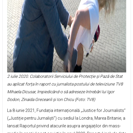
2 iulie 2020. Colaboratorii Serviciului de Protecție și Pază de Stat
au aplicat forța în raport cu jurnalista postului de televiziune TV8
Mihaela Dicusar, împiedicând-o să adreseze întrebări lui Igor
Dodon, Zinaida Greceanîi și Ion Chicu (Foto: TV8)
La 8 iunie 2021, Fundația internațională „Justice for Journalists”
(„Justiție pentru Jurnaliști”) cu sediul la Londra, Marea Britanie, a
lansat Raportul privind atacurile asupra angajaților din mass-