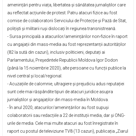
amenințări pentru viața, libertatea și sănătatea jurnaliștilor care
au reflectat acțiunile de protest. Patru atacuri fizice au fost
comise de colaboratorii Serviciului de Protecție și Pază de Stat,
polițiști și militarii ruși dislocați în regiunea transnistreană.
- Sursa principală a atacurilor/amenințărilor non-fizice în raport
cu angajații din mass-media au fost reprezentanții autorităților
(82 la sută din cazuri), inclusiv politicieni, deputați ai
Parlamentului, Președintele Republicii Moldova Igor Dodon
(până la 15 noiembrie 2020), alte persoane cu funcții publice la
nivel central și local/regional.
- Acuzațiile de calomnie, ultragiere și prejudiciu adus reputației
sunt cele mai răspândite tipuri de atacuri juridice asupra
jurnaliștilor și angajaților din mass-media în Moldova.
- În anul 2020, atacurilor/amenințărilor au fost supuși
colaboratorii sau redacțiile a 22 de instituții media, dar și ONG-
urile de media. Cele mai multe atacuri au fost înregistrate în
raport cu postul de televiziune TV8 (13 cazuri), publicația „Ziarul