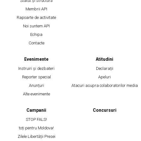
Statut și structură
Membrii API
Rapoarte de activitate
Noi suntem API
Echipa
Contacte
Evenimente
Atitudini
Instruiri și dezbateri
Declarații
Reporter special
Apeluri
Anunțuri
Atacuri asupra colaboratorilor media
Alte evenimente
Campanii
Concursuri
STOP FALS!
toți pentru Moldova!
Zilele Libertății Presei