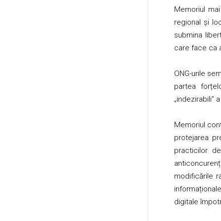
Memoriul mai 
regional și l
submina liber
care face ca a
ONG-urile sem
partea forțel
„indezirabili” 
Memoriul conți
protejarea pr
practicilor d
anticoncurenț
modificările r
informațional
digitale împot