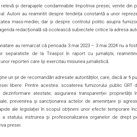
relevă și derapajele condamnabile împotriva presei, venite din part
ocal. Autorii au reamintit despre tendința constantă a unor repreze
tatea mass-mediei, dar și despre controlul politic asupra furnizor
genda redacțională să ocolească subiectele critice la adresa autor
natare au remarcat că perioada 3 mai 2023 – 3 mai 2024 nu a fost oc
or separatiste de la Tiraspol în raport cu jurnaliștii, reamint
a unor reporteri care își exercitau misiunea jurnalistică.
ne un șir de recomandări adresate autorităților, care, dacă ar fi pus
esei libere. Printre acestea: scoaterea furnizorului public GRT d
e dezinformare atestate; asigurarea transparenței proprietății
iale; prevenirea și sancționarea actelor de amenințare și agres
apide ale legislației în scopul obținerii unor efecte temporare în
e a statului; instruirea și profesionalizarea organelor de drept 
riva presei.