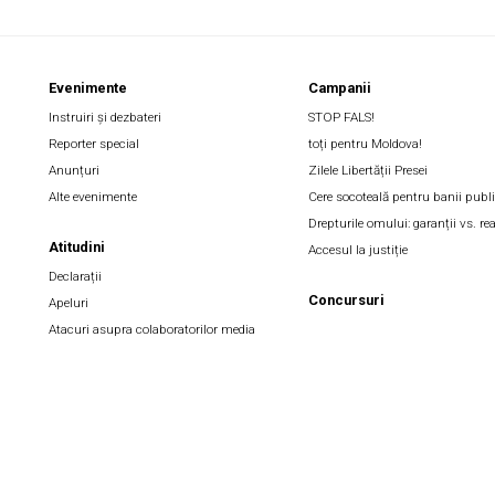
Evenimente
Campanii
Instruiri și dezbateri
STOP FALS!
Reporter special
toți pentru Moldova!
Anunțuri
Zilele Libertății Presei
Alte evenimente
Cere socoteală pentru banii publi
Drepturile omului: garanții vs. rea
Atitudini
Accesul la justiție
Declarații
Concursuri
Apeluri
Atacuri asupra colaboratorilor media