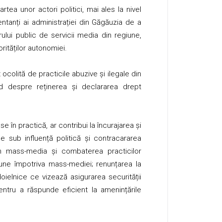
ea unor actori politici, mai ales la nivel
ntanți ai administrației din Găgăuzia de a
ului public de servicii media din regiune,
ităților autonomiei.
olită de practicile abuzive și ilegale din
ind despre reținerea și declararea drept
e în practică, ar contribui la încurajarea și
e sub influență politică și contracararea
 în mass-media și combaterea practicilor
iune împotriva mass-mediei; renunțarea la
doielnice ce vizează asigurarea securității
pentru a răspunde eficient la amenințările