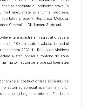
uat să se confrunte cu probleme grave. În
u fost înregistrate și anumite progrese,
 libertatea presei în Republica Moldova,
unarea Generală a ONU acum 31 de ani.
ontiere
, țara noastră a înregistrat o ușoară
ta celor 180 de state evaluate în cadrul
Presei
pentru 2023 din Republica Moldova
ărtare a stării presei autohtone de zona
 mai multor factori ce erodează libertatea
 economică și obstrucționarea accesului de
timp, autorii au apreciat apariția mai multor
eres public și Legea cu privire la Fondul de