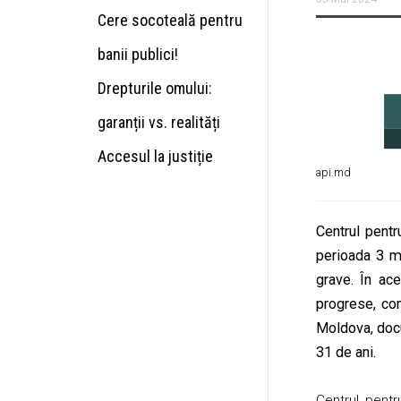
Cere socoteală pentru
banii publici!
Drepturile omului:
garanții vs. realități
Accesul la justiție
api.md
Centrul pentr
perioada 3 m
grave. În ace
progrese, com
Moldova, doc
31 de ani.
Centrul pentr