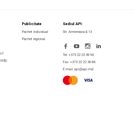
Publicitate
Sediul API:
Pachet individual
Str. Armenească 13
Pachet regional
ci!
Tel: +373 22 22 09 96
lități
Fax: +373 22 22 36 86
E-mail: api@api.md