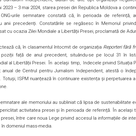
i 2023 – 3 mai 2024, starea presei din Republica Moldova a contin
 ONG-urile semnatare constată că, în perioada de referință, a
 anii precedenți. Constatările se regăsesc în Memoriul privind
at cu ocazia Zilei Mondiale a Libertății Presei, proclamată de Ad
tează că, în clasamentul întocmit de organizația
Reporteri fără fr
oziții față de anul precedent, situându-se pe locul 31 în lis
ial al Libertății Presei
. În același timp,
Indecele privind Situația 
t anual de Centrul pentru Jurnalism Independent, atestă o îndep
ve. Totuși, ISPM nuanțează în continuare existența și perpetuarea a
one.
 semnatare ale memoriului au subliniat că lipsa de sustenabilitate
periclitat activitatea presei și în perioada de referință. În același 
presei, între care noua Lege privind accesul la informațiile de int
 în domeniul mass-media.