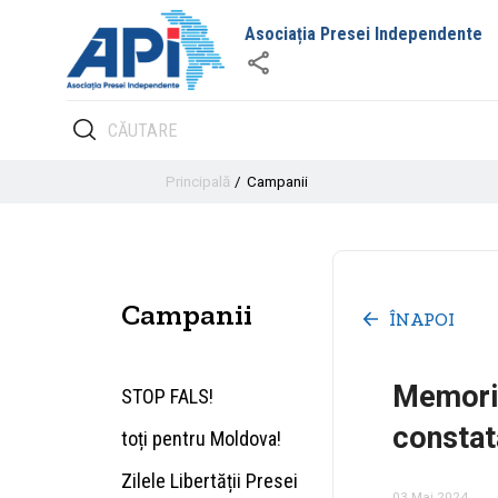
Asociația Presei Independente
Principală
Campanii
Campanii
ÎNAPOI
Memoriu
STOP FALS!
constat
toți pentru Moldova!
Zilele Libertății Presei
03 Mai 2024