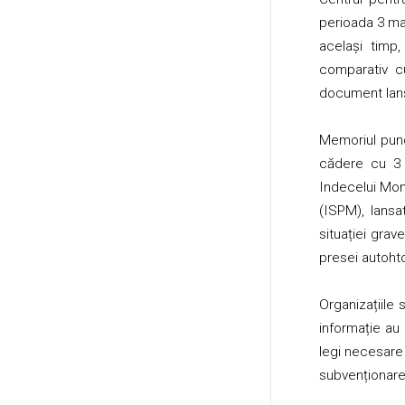
perioada 3 ma
același timp,
comparativ cu
document lans
Memoriul punc
cădere cu 3 p
Indecelui Mond
(ISPM), lansa
situației gra
presei autoht
Organizațiile
informație au 
legi necesare 
subvenționare