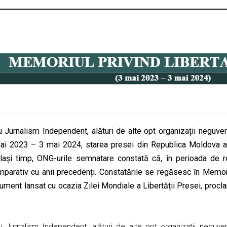
u Jurnalism Independent, alături de alte opt organizații negu
ai 2023 – 3 mai 2024, starea presei din Republica Moldova a
lași timp, ONG-urile semnatare constată că, în perioada de re
parativ cu anii precedenți. Constatările se regăsesc în Memoriu
ument lansat cu ocazia Zilei Mondiale a Libertății Presei, pro
u Jurnalism Independent, alături de alte opt organizații negu