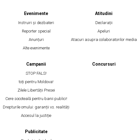
Evenimente
Atitudini
Instruiri și dezbateri
Declarații
Reporter special
Apeluri
Anunțuri
Atacuri asupra colaboratorilor media
Alte evenimente
Campanii
Concursuri
STOP FALS!
toți pentru Moldova!
Zilele Libertății Presei
Cere socoteală pentru banii publici!
Drepturile omului: garanții vs. realități
Accesul la justiție
Publicitate