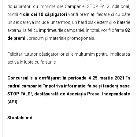
două brățări cu imprimeurile Campaniei STOP FALS! Adițional,
primii
4 din cei 10 câștigători
vor fi premiați fiecare și cu câte
un set care va include: un termos, un hard disk extern și o baterie
externă, la fel cu imprimeurile campaniei. În total, vor fi oferite
82
de premii,
precum și materiale promoționale.
Felicitări tuturor câștigătorilor și le mulțumim pentru implicarea
activă în lupta cu falsurile!
Concursul s-a desfășurat în perioada 4-25 martie 2021 în
cadrul campaniei împotriva informației false și tendențioase
STOP FALS!, desfășurată de Asociația Presei Independente
(API).
Stopfals.md