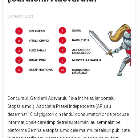
30 March 2021
Concursul „Gardienii Adevărului” s-a încheiat, iar portalul
Stopfals.md și Asociația Presei Independente (API) au
desemnat 10 câștigători din rândul consumatorilor de produse
informaționale care timp de trei săptămâni au semnalat pe
platforma Semnale.stopfals.md cele mai multe falsuri publicate