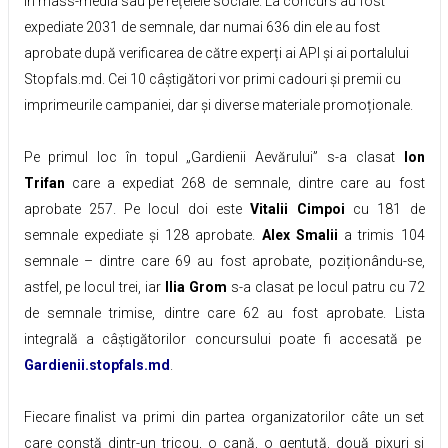
în mass-media sau pe rețelele sociale. La concurs au fost
expediate 2031 de semnale, dar numai 636 din ele au fost
aprobate după verificarea de către experți ai API și ai portalului
Stopfals.md. Cei 10 câștigători vor primi cadouri și premii cu
imprimeurile campaniei, dar și diverse materiale promoționale.
Pe primul loc în topul „Gardienii Aevărului” s-a clasat
Ion
Trifan
care a expediat 268 de semnale, dintre care au fost
aprobate 257. Pe locul doi este
Vitalii Cimpoi
cu 181 de
semnale expediate și 128 aprobate.
Alex Smalii
a trimis 104
semnale – dintre care 69 au fost aprobate, poziționându-se,
astfel, pe locul trei, iar
Ilia Grom
s-a clasat pe locul patru cu 72
de semnale trimise, dintre care 62 au fost aprobate. Lista
integrală a câștigătorilor concursului poate fi accesată pe
Gardienii.stopfals.md
.
Fiecare finalist va primi din partea organizatorilor câte un set
care constă dintr-un tricou, o cană, o gentuță, două pixuri și