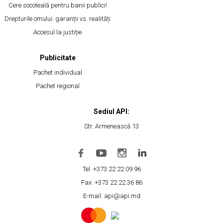
Cere socoteală pentru banii publici!
Drepturile omului: garanții vs. realități
Accesul la justiție
Publicitate
Pachet individual
Pachet regional
Sediul API:
Str. Armenească 13
Tel: +373 22 22 09 96
Fax: +373 22 22 36 86
E-mail: api@api.md