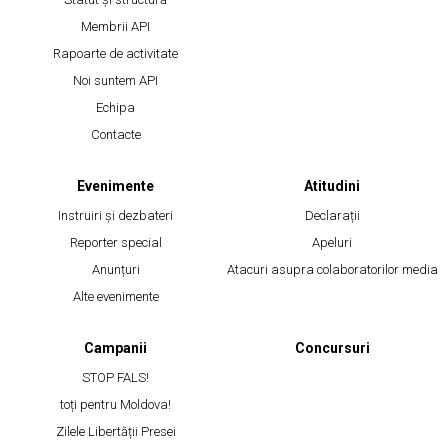
Membrii API
Rapoarte de activitate
Noi suntem API
Echipa
Contacte
Evenimente
Atitudini
Instruiri și dezbateri
Declarații
Reporter special
Apeluri
Anunțuri
Atacuri asupra colaboratorilor media
Alte evenimente
Campanii
Concursuri
STOP FALS!
toți pentru Moldova!
Zilele Libertății Presei